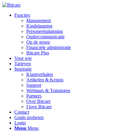
Functies
Management
Kindplanning
Personeelsplanning
Oudercommunicatie
Op de groep
Financiële administratie
Bitcare Plus
Voor wie
Tarieven
Inspiratie
Klantverhalen
Artikelen & Kennis
Support
Webinars & Trainingen
Partners
Over Bitcare
I love Bitcare
Contact
Gratis proberen
Login
Menu
Menu