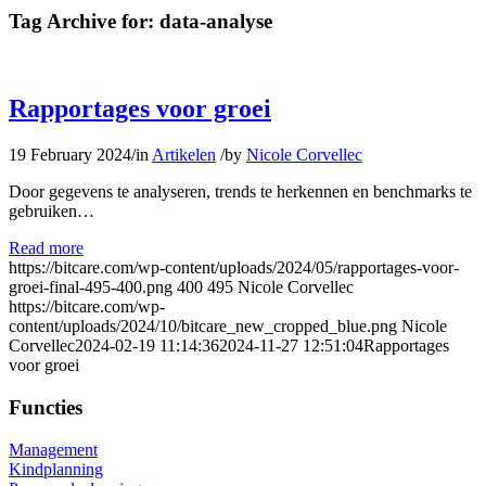
Tag Archive for:
data-analyse
Rapportages voor groei
19 February 2024
/
in
Artikelen
/
by
Nicole Corvellec
Door gegevens te analyseren, trends te herkennen en benchmarks te
gebruiken…
Read more
https://bitcare.com/wp-content/uploads/2024/05/rapportages-voor-
groei-final-495-400.png
400
495
Nicole Corvellec
https://bitcare.com/wp-
content/uploads/2024/10/bitcare_new_cropped_blue.png
Nicole
Corvellec
2024-02-19 11:14:36
2024-11-27 12:51:04
Rapportages
voor groei
Functies
Management
Kindplanning